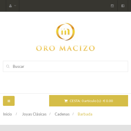
CESTA:
0 artículo (s) - € 0.00
NAVEGACIÓN
TOGGLE
Inicio
>
Joyas Clásicas
>
Cadenas
>
Barbada