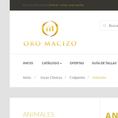
Bienvenido, puedes
Entrar
o
crear una cuenta.
INICIO
CATÁLOGO
OFERTAS
GUÍA DE TALLAS
Inicio
>
Joyas Clásicas
>
Colgantes
>
Animales
AN
ANIMALES