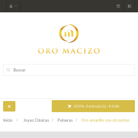
CESTA:
0 artículo (s) - € 0.00
NAVEGACIÓN
TOGGLE
Inicio
>
Joyas Clásicas
>
Pulseras
>
Oro amarillo con circonitas