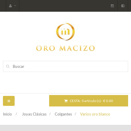
CESTA:
0 artículo (s) - € 0.00
NAVEGACIÓN
TOGGLE
Inicio
>
Joyas Clásicas
>
Colgantes
>
Varios oro blanco