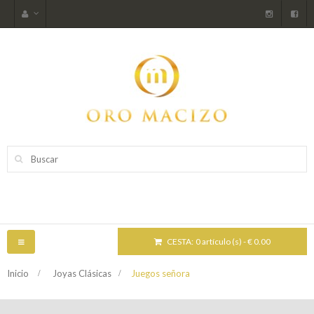
CESTA:
0 artículo (s) - € 0.00
NAVEGACIÓN
TOGGLE
Inicio
>
Joyas Clásicas
>
Juegos señora