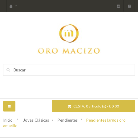
CESTA:
0 artículo (s) - € 0.00
NAVEGACIÓN
TOGGLE
Inicio
>
Joyas Clásicas
>
Pendientes
>
Pendientes largos oro
amarillo