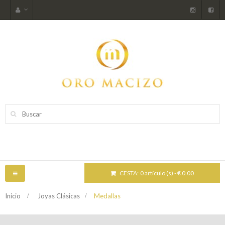
CESTA:
0 artículo (s) - € 0.00
NAVEGACIÓN
TOGGLE
Inicio
>
Joyas Clásicas
>
Medallas