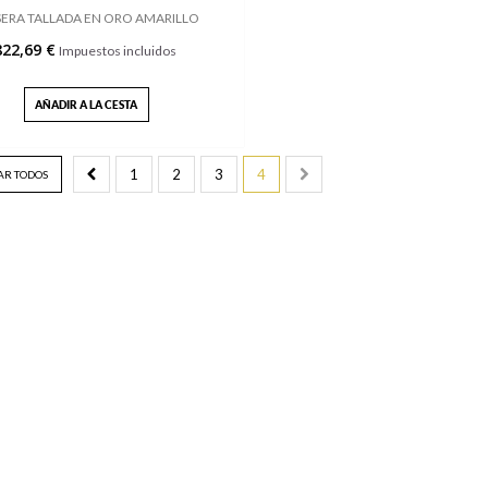
ERA TALLADA EN ORO AMARILLO
822,69 €
Impuestos incluidos
AÑADIR A LA CESTA
1
2
3
4
R TODOS