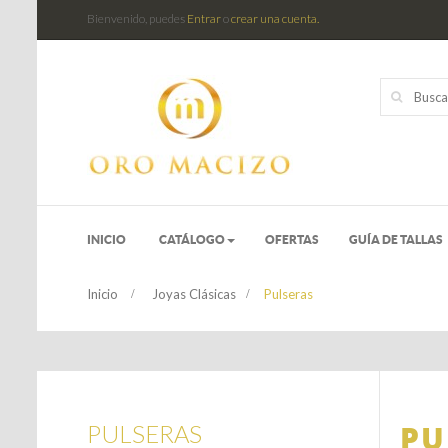
Bienvenido, puedes
Entrar
o
crear una cuenta.
INICIO
CATÁLOGO
OFERTAS
GUÍA DE TALLAS
Inicio
>
Joyas Clásicas
>
Pulseras
PU
PULSERAS