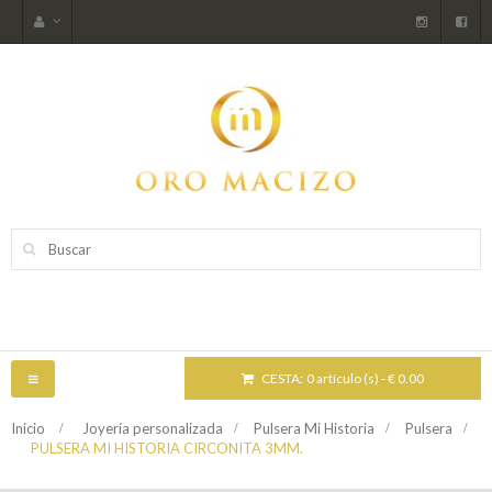
CESTA:
0 artículo (s) - € 0.00
NAVEGACIÓN
TOGGLE
Inicio
>
Joyería personalizada
>
Pulsera Mi Historia
>
Pulsera
>
PULSERA MI HISTORIA CIRCONITA 3MM.