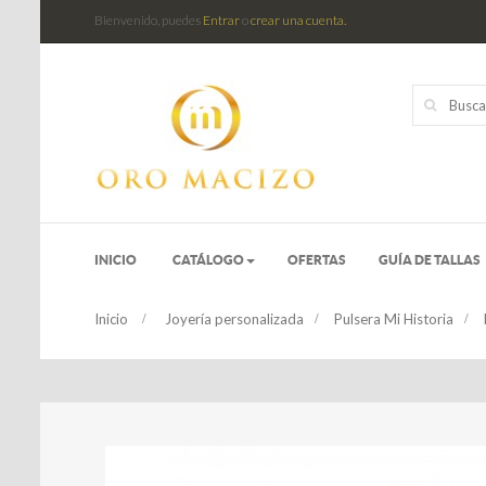
Bienvenido, puedes
Entrar
o
crear una cuenta.
INICIO
CATÁLOGO
OFERTAS
GUÍA DE TALLAS
Inicio
>
Joyería personalizada
>
Pulsera Mi Historia
>