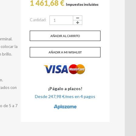
1 461,68 €
Impuestos incluidos
Cantidad:
AÑADIR AL CARRITO
erminal.
colocar la
AÑADIR A MI WISHLIST
brillo.
n.
zados con
o de 5 a 7