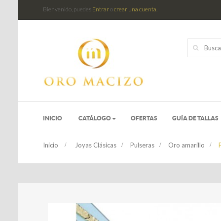
Bienvenido, puedes
Entrar
o
crear una cuenta.
INICIO
CATÁLOGO
OFERTAS
GUÍA DE TALLAS
Inicio
>
Joyas Clásicas
>
Pulseras
>
Oro amarillo
>