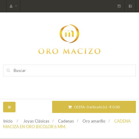
CESTA:
0 artículo (s) - € 0.00
NAVEGACIÓN
TOGGLE
Inicio
>
Joyas Clásicas
>
Cadenas
>
Oro amarillo
>
CADENA
MACIZA EN ORO BICOLOR 6 MM.