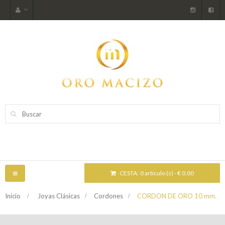
CESTA:
0 artículo (s) - € 0.00
NAVEGACIÓN
TOGGLE
Inicio
>
Joyas Clásicas
>
Cordones
>
CORDON DE ORO 10 mm.