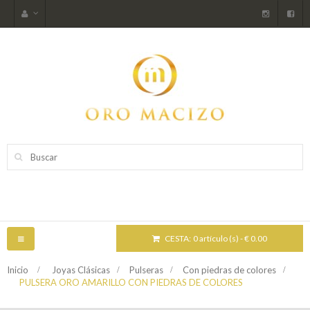
CESTA:
0 artículo (s) - € 0.00
NAVEGACIÓN
TOGGLE
Inicio
>
Joyas Clásicas
>
Pulseras
>
Con piedras de colores
>
PULSERA ORO AMARILLO CON PIEDRAS DE COLORES