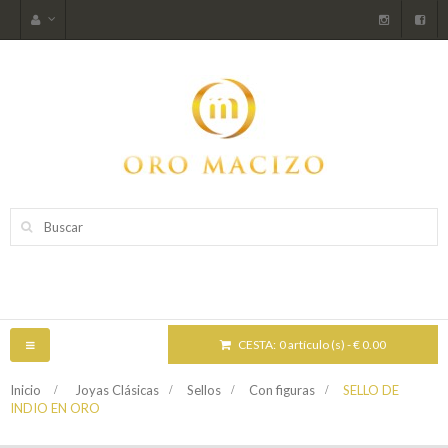
CESTA:
0 artículo (s) - € 0.00
NAVEGACIÓN
TOGGLE
Inicio
>
Joyas Clásicas
>
Sellos
>
Con figuras
>
SELLO DE
INDIO EN ORO