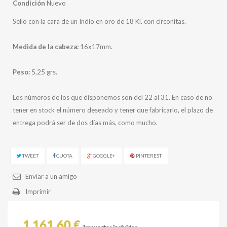
Condición
Nuevo
Sello con la cara de un Indio en oro de 18 Kl. con circonitas.
Medida de la cabeza:
16x17mm.
Peso:
5,25 grs.
Los números de los que disponemos son del 22 al 31. En caso de no
tener en stock el número deseado y tener que fabricarlo, el plazo de
entrega podrá ser de dos días más, como mucho.
TWEET
CUOTA
GOOGLE+
PINTEREST
Enviar a un amigo
Imprimir
1 161,60 €