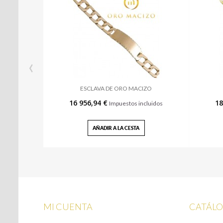
‹
ESCLAVA DE ORO MACIZO
16 956,94 €
18
Impuestos incluidos
AÑADIR A LA CESTA
MI CUENTA
CATÁL