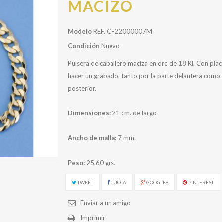
MACIZO
Modelo
REF. O-22000007M
Condición
Nuevo
Pulsera de caballero maciza en oro de 18 Kl. Con pla
hacer un grabado, tanto por la parte delantera como 
posterior.
Dimensiones:
21 cm. de largo
Ancho de malla:
7 mm.
Peso:
25,60 grs.
TWEET
CUOTA
GOOGLE+
PINTEREST
Enviar a un amigo
Imprimir