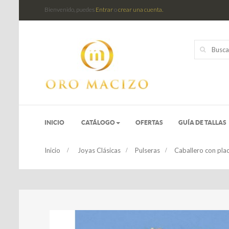
Bienvenido, puedes
Entrar
o
crear una cuenta.
INICIO
CATÁLOGO
OFERTAS
GUÍA DE TALLAS
Inicio
>
Joyas Clásicas
>
Pulseras
>
Caballero con pla