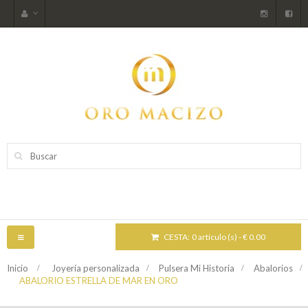
CESTA:
0 artículo (s) - € 0.00
NAVEGACIÓN
TOGGLE
Inicio
>
Joyería personalizada
>
Pulsera Mi Historia
>
Abalorios
>
ABALORIO ESTRELLA DE MAR EN ORO