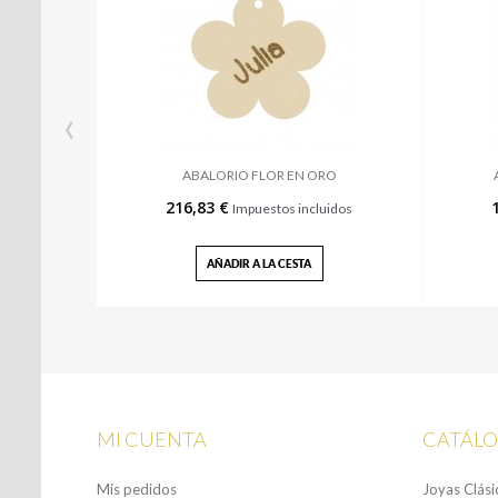
‹
ABALORIO FLOR EN ORO
216,83 €
Impuestos incluidos
AÑADIR A LA CESTA
MI CUENTA
CATÁL
Mis pedidos
Joyas Clási