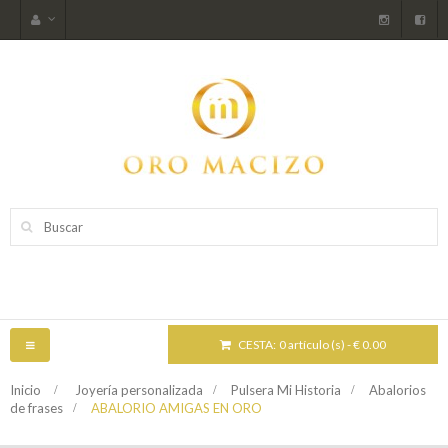
CESTA:
0 artículo (s) - € 0.00
NAVEGACIÓN
TOGGLE
Inicio
>
Joyería personalizada
>
Pulsera Mi Historia
>
Abalorios
de frases
>
ABALORIO AMIGAS EN ORO